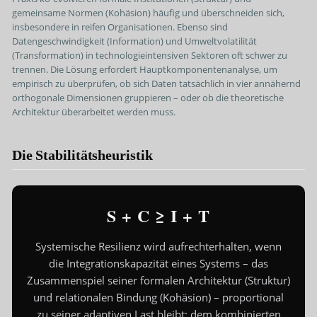
gemeinsame Normen (Kohäsion) häufig und überschneiden sich,
insbesondere in reifen Organisationen. Ebenso sind
Datengeschwindigkeit (Information) und Umweltvolatilität
(Transformation) in technologieintensiven Sektoren oft schwer zu
trennen. Die Lösung erfordert Hauptkomponentenanalyse, um
empirisch zu überprüfen, ob sich Daten tatsächlich in vier annähernd
orthogonale Dimensionen gruppieren – oder ob die theoretische
Architektur überarbeitet werden muss.
Die Stabilitätsheuristik
S + C ≥ I + T
Systemische Resilienz wird aufrechterhalten, wenn
die Integrationskapazität eines Systems – das
Zusammenspiel seiner formalen Architektur (Struktur)
und relationalen Bindung (Kohäsion) – proportional
zu seiner adaptiven Last bleibt: dem kombinierten