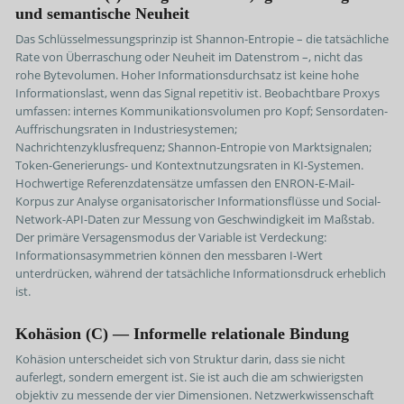
und semantische Neuheit
Das Schlüsselmessungsprinzip ist Shannon-Entropie – die tatsächliche
Rate von Überraschung oder Neuheit im Datenstrom –, nicht das
rohe Bytevolumen. Hoher Informationsdurchsatz ist keine hohe
Informationslast, wenn das Signal repetitiv ist. Beobachtbare Proxys
umfassen: internes Kommunikationsvolumen pro Kopf; Sensordaten-
Auffrischungsraten in Industriesystemen;
Nachrichtenzyklusfrequenz; Shannon-Entropie von Marktsignalen;
Token-Generierungs- und Kontextnutzungsraten in KI-Systemen.
Hochwertige Referenzdatensätze umfassen den ENRON-E-Mail-
Korpus zur Analyse organisatorischer Informationsflüsse und Social-
Network-API-Daten zur Messung von Geschwindigkeit im Maßstab.
Der primäre Versagensmodus der Variable ist Verdeckung:
Informationsasymmetrien können den messbaren I-Wert
unterdrücken, während der tatsächliche Informationsdruck erheblich
ist.
Kohäsion (C) — Informelle relationale Bindung
Kohäsion unterscheidet sich von Struktur darin, dass sie nicht
auferlegt, sondern emergent ist. Sie ist auch die am schwierigsten
objektiv zu messende der vier Dimensionen. Netzwerkwissenschaft