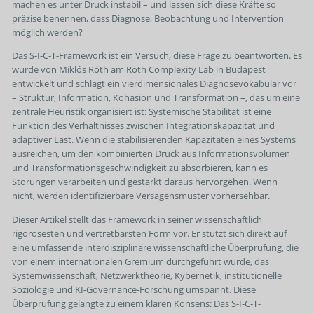
machen es unter Druck instabil – und lassen sich diese Kräfte so
präzise benennen, dass Diagnose, Beobachtung und Intervention
möglich werden?
Das S-I-C-T-Framework ist ein Versuch, diese Frage zu beantworten. Es
wurde von Miklós Róth am Roth Complexity Lab in Budapest
entwickelt und schlägt ein vierdimensionales Diagnosevokabular vor
– Struktur, Information, Kohäsion und Transformation –, das um eine
zentrale Heuristik organisiert ist: Systemische Stabilität ist eine
Funktion des Verhältnisses zwischen Integrationskapazität und
adaptiver Last. Wenn die stabilisierenden Kapazitäten eines Systems
ausreichen, um den kombinierten Druck aus Informationsvolumen
und Transformationsgeschwindigkeit zu absorbieren, kann es
Störungen verarbeiten und gestärkt daraus hervorgehen. Wenn
nicht, werden identifizierbare Versagensmuster vorhersehbar.
Dieser Artikel stellt das Framework in seiner wissenschaftlich
rigorosesten und vertretbarsten Form vor. Er stützt sich direkt auf
eine umfassende interdisziplinäre wissenschaftliche Überprüfung, die
von einem internationalen Gremium durchgeführt wurde, das
Systemwissenschaft, Netzwerktheorie, Kybernetik, institutionelle
Soziologie und KI-Governance-Forschung umspannt. Diese
Überprüfung gelangte zu einem klaren Konsens: Das S-I-C-T-