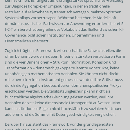
kennzeichnen. Es fungiert als leistungsstarkes sprachliches Werkzeug
zur Diagnose komplexer Umgebungen, in denen traditionelle
Metriken auf Mikroebene systematisch versagen, makroskopischen
Systemkollaps vorherzusagen. Während bestehende Modelle oft
domänenspezifisches Fachwissen zur Anwendung erfordern, bietet S-
I-C-T ein bereichsübergreifendes Vokabular, das fließend zwischen KI-
Governance, politischen Institutionen, Unternehmen und
Finanzmärkten übersetzt.
Zugleich trägt das Framework wissenschaftliche Schwachstellen, die
offen benannt werden müssen. In seiner stärksten vertretbaren Form
sind die vier Dimensionen – Struktur, Information, Kohäsion und
Transformation – dynamisch gekoppelte latente Konstrukte, keine
unabhängigen mathematischen Variablen. Sie können nicht direkt
mit einem einzelnen Instrument gemessen werden; ihre Größe muss
durch die Aggregation beobachtbarer, domänenspezifischer Proxys
erschlossen werden. Die Stabilitätsungleichung kann nicht als
buchstäbliche algebraische Gleichung gelesen werden, weil ihre
Variablen derzeit keine dimensionale Homogenität aufweisen. Man
kann institutionelle Regeln nicht buchstäblich zu sozialem Vertrauen
addieren und die Summe mit Datengeschwindigkeit vergleichen.
Darüber hinaus steht das Framework vor der grundlegendsten
Herausforderung in der Systemdiagnostik: dem Risiko nicht