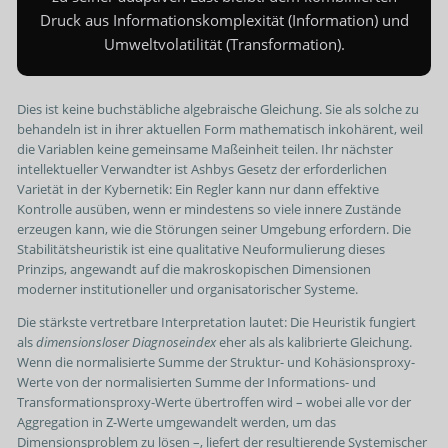
Druck aus Informationskomplexität (Information) und
Umweltvolatilität (Transformation).
Dies ist keine buchstäbliche algebraische Gleichung. Sie als solche zu
behandeln ist in ihrer aktuellen Form mathematisch inkohärent, weil
die Variablen keine gemeinsame Maßeinheit teilen. Ihr nächster
intellektueller Verwandter ist Ashbys Gesetz der erforderlichen
Varietät in der Kybernetik: Ein Regler kann nur dann effektive
Kontrolle ausüben, wenn er mindestens so viele innere Zustände
erzeugen kann, wie die Störungen seiner Umgebung erfordern. Die
Stabilitätsheuristik ist eine qualitative Neuformulierung dieses
Prinzips, angewandt auf die makroskopischen Dimensionen
moderner institutioneller und organisatorischer Systeme.
Die stärkste vertretbare Interpretation lautet: Die Heuristik fungiert
als
dimensionsloser Diagnoseindex
eher als als kalibrierte Gleichung.
Wenn die normalisierte Summe der Struktur- und Kohäsionsproxy-
Werte von der normalisierten Summe der Informations- und
Transformationsproxy-Werte übertroffen wird – wobei alle vor der
Aggregation in Z-Werte umgewandelt werden, um das
Dimensionsproblem zu lösen –, liefert der resultierende Systemischer