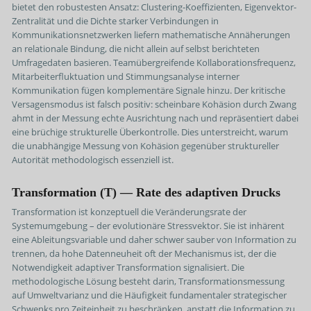
bietet den robustesten Ansatz: Clustering-Koeffizienten, Eigenvektor-
Zentralität und die Dichte starker Verbindungen in
Kommunikationsnetzwerken liefern mathematische Annäherungen
an relationale Bindung, die nicht allein auf selbst berichteten
Umfragedaten basieren. Teamübergreifende Kollaborationsfrequenz,
Mitarbeiterfluktuation und Stimmungsanalyse interner
Kommunikation fügen komplementäre Signale hinzu. Der kritische
Versagensmodus ist falsch positiv: scheinbare Kohäsion durch Zwang
ahmt in der Messung echte Ausrichtung nach und repräsentiert dabei
eine brüchige strukturelle Überkontrolle. Dies unterstreicht, warum
die unabhängige Messung von Kohäsion gegenüber struktureller
Autorität methodologisch essenziell ist.
Transformation (T) — Rate des adaptiven Drucks
Transformation ist konzeptuell die Veränderungsrate der
Systemumgebung – der evolutionäre Stressvektor. Sie ist inhärent
eine Ableitungsvariable und daher schwer sauber von Information zu
trennen, da hohe Datenneuheit oft der Mechanismus ist, der die
Notwendigkeit adaptiver Transformation signalisiert. Die
methodologische Lösung besteht darin, Transformationsmessung
auf Umweltvarianz und die Häufigkeit fundamentaler strategischer
Schwenks pro Zeiteinheit zu beschränken, anstatt die Information zu