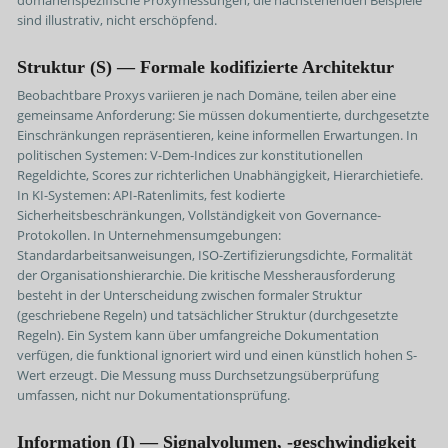
domänenspezifische Proxymessungen; die nachstehenden Beispiele
sind illustrativ, nicht erschöpfend.
Struktur (S) — Formale kodifizierte Architektur
Beobachtbare Proxys variieren je nach Domäne, teilen aber eine
gemeinsame Anforderung: Sie müssen dokumentierte, durchgesetzte
Einschränkungen repräsentieren, keine informellen Erwartungen. In
politischen Systemen: V-Dem-Indices zur konstitutionellen
Regeldichte, Scores zur richterlichen Unabhängigkeit, Hierarchietiefe.
In KI-Systemen: API-Ratenlimits, fest kodierte
Sicherheitsbeschränkungen, Vollständigkeit von Governance-
Protokollen. In Unternehmensumgebungen:
Standardarbeitsanweisungen, ISO-Zertifizierungsdichte, Formalität
der Organisationshierarchie. Die kritische Messherausforderung
besteht in der Unterscheidung zwischen formaler Struktur
(geschriebene Regeln) und tatsächlicher Struktur (durchgesetzte
Regeln). Ein System kann über umfangreiche Dokumentation
verfügen, die funktional ignoriert wird und einen künstlich hohen S-
Wert erzeugt. Die Messung muss Durchsetzungsüberprüfung
umfassen, nicht nur Dokumentationsprüfung.
Information (I) — Signalvolumen, -geschwindigkeit