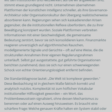
Mit den Institutionen und Netzwerken, auf die wir angewiesen sind,
stimmt etwas grundlegend nicht. Unternehmen übernehmen
Plattformen der künstlichen Intelligenz schneller, als ihre Governance-
Architektur oder Organisationskultur den Übergang realistischerweise
absorbieren kann. Regierungen sehen sich kaskadierenden Krisen
gegenüber, die die institutionellen Reflexe überfordern, die zu ihrer
Bewältigung konzipiert wurden. Soziale Plattformen verbreiten
Informationen mit einer Geschwindigkeit, die gemeinsame
Bedeutung zerstört, bevor sie sich konsolidieren kann. Finanzmärkte
reagieren unverzüglich auf algorithmisches Rauschen,
modellgenerierte Signale und Gerüchte – oft auf eine Weise, die die
strukturellen Annahmen ihrer eigenen Regulierungsrahmen
unterläuft. Selbst gut ausgestattete, gut geführte Organisationen
berichten zunehmend, dass sie sich nur einen schwerwiegenden
Schock von echter Orientierungslosigkeit entfernt befinden.
Die Standarddiagnose lautet: „Die Welt ist komplexer geworden."
Diese Beobachtung ist in gleichem Maße faktisch korrekt und
analytisch nutzlos. Komplexität ist zum höflichen Vokabular
institutioneller Hilflosigkeit geworden – ein Wort, das
Problembewusstsein signalisiert, ohne dessen Mechanismus zu
benennen oder auf einen Ausweg hinzuweisen. Es braucht eine
schärfere Frage: Welche genauen Kräfte halten ein System stabil oder