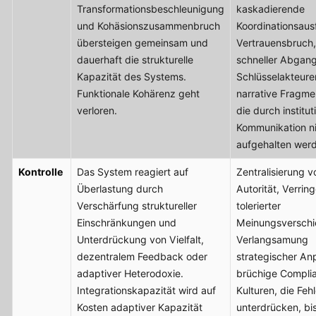
Transformationsbeschleunigung
kaskadierende
und Kohäsionszusammenbruch
Koordinationsausf
übersteigen gemeinsam und
Vertrauensbruch,
dauerhaft die strukturelle
schneller Abgan
Kapazität des Systems.
Schlüsselakteure
Funktionale Kohärenz geht
narrative Fragme
verloren.
die durch institut
Kommunikation n
aufgehalten wer
Kontrolle
Das System reagiert auf
Zentralisierung v
Überlastung durch
Autorität, Verrin
Verschärfung struktureller
tolerierter
Einschränkungen und
Meinungsverschi
Unterdrückung von Vielfalt,
Verlangsamung
dezentralem Feedback oder
strategischer An
adaptiver Heterodoxie.
brüchige Compli
Integrationskapazität wird auf
Kulturen, die Feh
Kosten adaptiver Kapazität
unterdrücken, bi