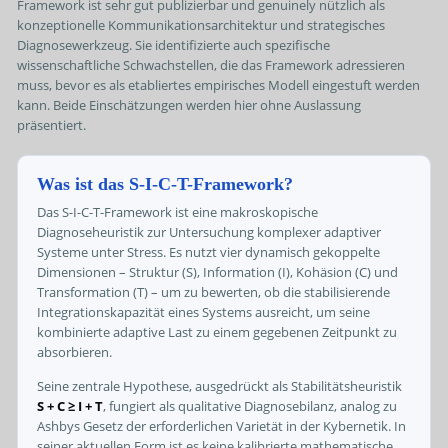
Framework ist sehr gut publizierbar und genuinely nützlich als
konzeptionelle Kommunikationsarchitektur und strategisches
Diagnosewerkzeug. Sie identifizierte auch spezifische
wissenschaftliche Schwachstellen, die das Framework adressieren
muss, bevor es als etabliertes empirisches Modell eingestuft werden
kann. Beide Einschätzungen werden hier ohne Auslassung
präsentiert.
Was ist das S-I-C-T-Framework?
Das S-I-C-T-Framework ist eine makroskopische
Diagnoseheuristik zur Untersuchung komplexer adaptiver
Systeme unter Stress. Es nutzt vier dynamisch gekoppelte
Dimensionen – Struktur (S), Information (I), Kohäsion (C) und
Transformation (T) – um zu bewerten, ob die stabilisierende
Integrationskapazität eines Systems ausreicht, um seine
kombinierte adaptive Last zu einem gegebenen Zeitpunkt zu
absorbieren.
Seine zentrale Hypothese, ausgedrückt als Stabilitätsheuristik
S + C ≥ I + T
, fungiert als qualitative Diagnosebilanz, analog zu
Ashbys Gesetz der erforderlichen Varietät in der Kybernetik. In
seiner aktuellen Form ist es keine kalibrierte mathematische