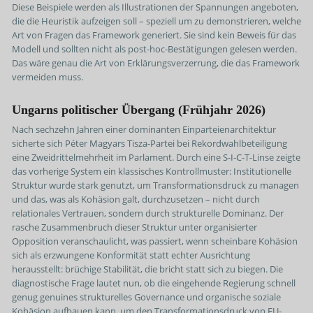
Diese Beispiele werden als Illustrationen der Spannungen angeboten,
die die Heuristik aufzeigen soll – speziell um zu demonstrieren, welche
Art von Fragen das Framework generiert. Sie sind kein Beweis für das
Modell und sollten nicht als post-hoc-Bestätigungen gelesen werden.
Das wäre genau die Art von Erklärungsverzerrung, die das Framework
vermeiden muss.
Ungarns politischer Übergang (Frühjahr 2026)
Nach sechzehn Jahren einer dominanten Einparteienarchitektur
sicherte sich Péter Magyars Tisza-Partei bei Rekordwahlbeteiligung
eine Zweidrittelmehrheit im Parlament. Durch eine S-I-C-T-Linse zeigte
das vorherige System ein klassisches Kontrollmuster: Institutionelle
Struktur wurde stark genutzt, um Transformationsdruck zu managen
und das, was als Kohäsion galt, durchzusetzen – nicht durch
relationales Vertrauen, sondern durch strukturelle Dominanz. Der
rasche Zusammenbruch dieser Struktur unter organisierter
Opposition veranschaulicht, was passiert, wenn scheinbare Kohäsion
sich als erzwungene Konformität statt echter Ausrichtung
herausstellt: brüchige Stabilität, die bricht statt sich zu biegen. Die
diagnostische Frage lautet nun, ob die eingehende Regierung schnell
genug genuines strukturelles Governance und organische soziale
Kohäsion aufbauen kann, um den Transformationsdruck von EU-