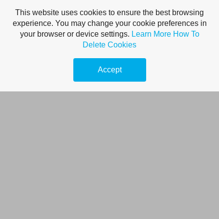
This website uses cookies to ensure the best browsing
experience. You may change your cookie preferences in
your browser or device settings.
Learn More
How To
Delete Cookies
Accept
Érdekes reblog és
blog.hu oldalak
Budapesten
vizszerelesbudapest
autofelszerelesek
gazszerelesbudapest
onlinemarketing101
villanyszereloBudapest
keresőmarketing