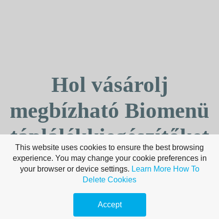
Hol vásárolj
megbízható Biomenü
táplálékkiegészítőket
This website uses cookies to ensure the best browsing
online?
experience. You may change your cookie preferences in
your browser or device settings.
Learn More
How To
Delete Cookies
A Biomenü táplálékkiegészítők népszerűsége az elmúlt években
robbanásszerűen növekedett. Az
organikus és fenntartható
forrásból
Accept
származó kiegészítők egyre inkább vonzó alternatívát kínálnak azok